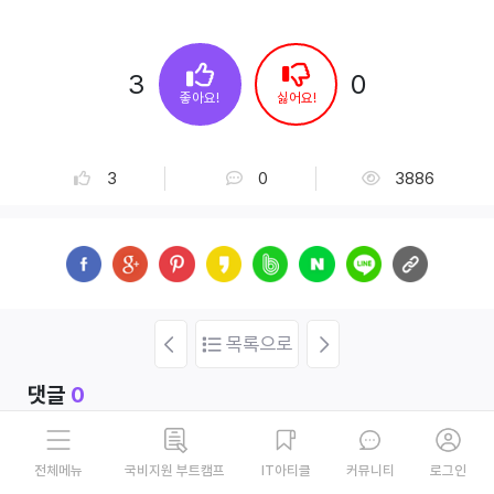
3
0
좋아요!
싫어요!
댓글
3
조회수
0
3886
목록으로
이전글
다음글
댓글
0
작성된 댓글이 없습니다
국비지원 부트캠프
IT아티클
커뮤니티
로그인
전체메뉴