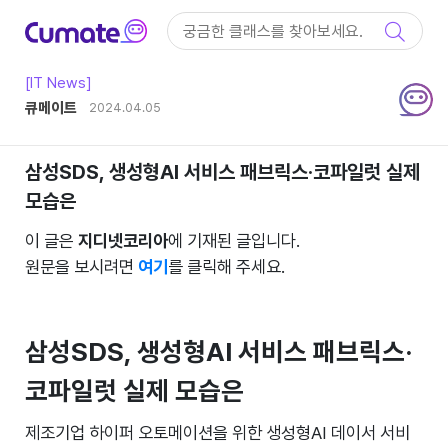
컨텐츠 바로가기
메인 메뉴 바로가기
IT아티클
[IT News]
작성자
큐메이트
작성일
2024.04.05
삼성SDS, 생성형AI 서비스 패브릭스·코파일럿 실제
모습은
이 글은
지디넷코리아
에 기재된 글입니다.
원문을 보시려면
여기
를 클릭해 주세요.
삼성SDS, 생성형AI 서비스 패브릭스·
코파일럿 실제 모습은
제조기업 하이퍼 오토메이션을 위한 생성형AI 데이서 서비