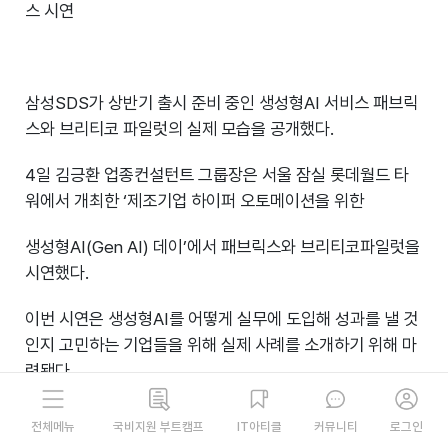
스 시연
삼성SDS가 상반기 출시 준비 중인 생성형AI 서비스 패브릭
스와 브리티코 파일럿의 실제 모습을 공개했다.
4일 김긍환 업종컨설턴트 그룹장은 서울 잠실 롯데월드 타
워에서 개최한 ‘제조기업 하이퍼 오토메이션을 위한
생성형AI(Gen AI) 데이’에서 패브릭스와 브리티코파일럿을
시연했다.
이번 시연은 생성형AI를 어떻게 실무에 도입해 성과를 낼 것
인지 고민하는 기업들을 위해 실제 사례를 소개하기 위해 마
련됐다.
시연하는 패브릭스와 브리티코 파일럿은 상반기 정식 출시
국비지원 부트캠프
IT아티클
커뮤니티
로그인
전체메뉴
예정으로 삼성SDS 임직원을 대상으로 사전 오픈 서비스를