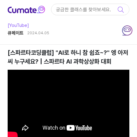
컨텐츠 바로가기
메인 메뉴 바로가기
IT아티클
[YouTube]
작성자
큐메이트
작성일
2024.04.05
[스파르타코딩클럽] "AI로 하니 참 쉽죠~?" 엥 아저
씨 누구세요? | 스파르타 AI 과학상상화 대회