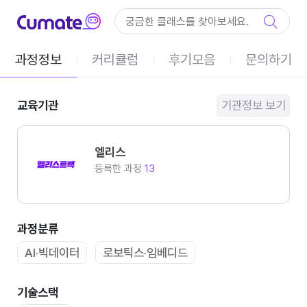
컨텐츠 바로가기
메인 메뉴 바로가기
과정정보
커리큘럼
후기모음
문의하기
교육기관
기관정보 보기
엘리스
등록한 과정
13
과정분류
AI·빅데이터
로보틱스·임베디드
기술스택