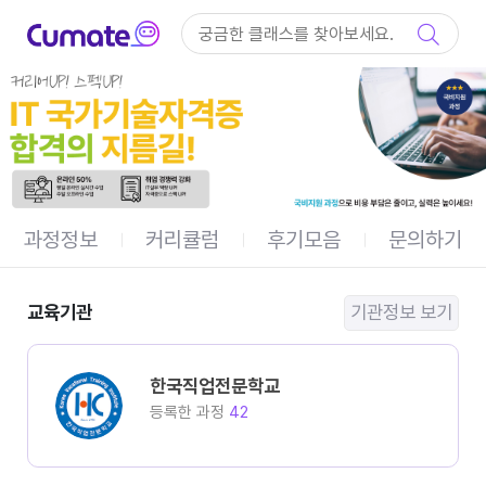
컨텐츠 바로가기
메인 메뉴 바로가기
과정정보
커리큘럼
후기모음
문의하기
교육기관
기관정보 보기
한국직업전문학교
등록한 과정
42