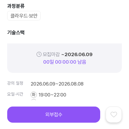
과정분류
클라우드·보안
기술스택
모집마감
~2026.06.09
0
0
일
0
0
:
0
0
:
0
0
남음
강의 일정
2026.06.09~2026.08.08
요일·시간
19:00~22:00
화
19:00~22:00
목
10:00~18:00
토
외부접수
모집 정원
20명
국비지원 부트캠프
IT아티클
커뮤니티
로그인
전체메뉴