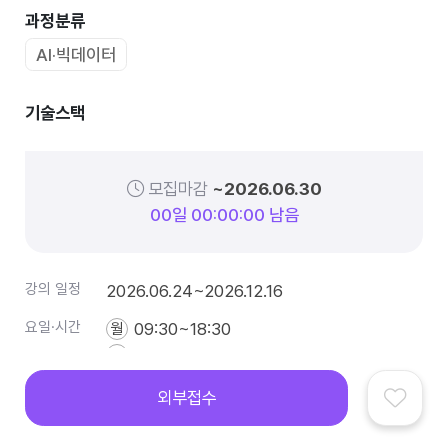
과정분류
AI·빅데이터
기술스택
모집마감
~2026.06.30
0
0
일
0
0
:
0
0
:
0
0
남음
강의 일정
2026.06.24~2026.12.16
요일·시간
09:30~18:30
월
09:30~18:30
화
09:30~18:30
수
외부접수
09:30~18:30
목
국비지원 부트캠프
IT아티클
커뮤니티
로그인
전체메뉴
09:30~18:30
금