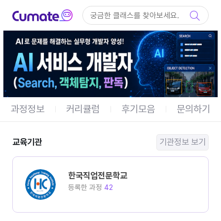
컨텐츠 바로가기
메인 메뉴 바로가기
과정정보
커리큘럼
후기모음
문의하기
교육기관
기관정보 보기
한국직업전문학교
등록한 과정
42